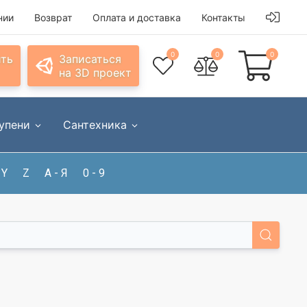
нии
Возврат
Оплата и доставка
Контакты
0
0
0
ить
Записаться
на 3D проект
упени
Сантехника
Y
Z
А - Я
0 - 9