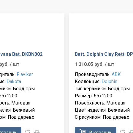
vana Bat. DKBN302
Batt. Dolphin Clay Rett. 
 руб.
/ шт
1 310.05 руб.
/ шт
дитель:
Flaviker
Производитель:
ABK
ия:
Dakota
Коллекция:
Dolphin
амики: Бордюры
Тип керамики: Бордюры
65x1200
Размер: 65x1200
сть: Матовая
Поверхность: Матовая
делия: Бежевый
Цвет изделия: Бежевый
ом: Под дерево
С рисунком: Под дерево
корзину
В корзину