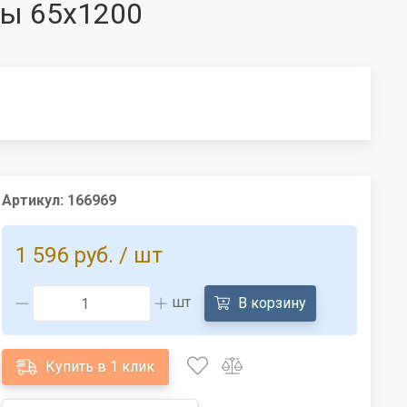
юры 65x1200
Артикул:
166969
1 596 руб.
/ шт
шт
В корзину
Купить в 1 клик