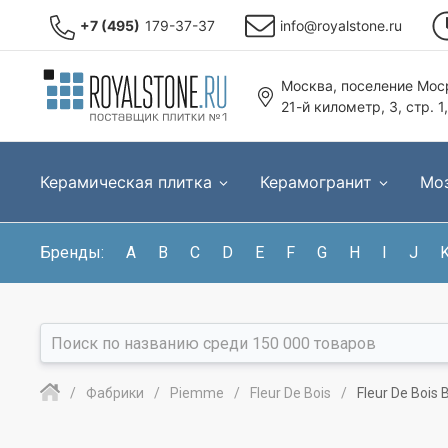
+7 (495)
179-37-37
info@royalstone.ru
Москва, поселение Моср
21-й километр, 3, стр. 1
Керамическая плитка
Керамогранит
Мо
Бренды:
A
B
C
D
E
F
G
H
I
J
Фабрики
Piemme
Fleur De Bois
Fleur De Bois