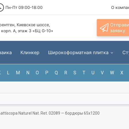
Пн-Пт 09:00-18:00
О компа
Отправ
ентген, Киевское шоссе,
заявку
, корп. А, этаж 3 «БЦ G-10»
заика
Клинкер
Широкоформатная плитка
Ст
K
L
M
N
O
P
Q
R
S
T
U
V
W
X
 Battiscopa Naturel Nat. Ret. 02089 — бордюры 65x1200