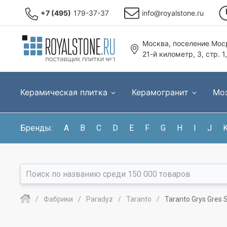
+7 (495)
179-37-37
info@royalstone.ru
Москва, поселение Моср
21-й километр, 3, стр. 1
Керамическая плитка
Керамогранит
Мо
Бренды:
A
B
C
D
E
F
G
H
I
J
Фабрики
Paradyz
Taranto
Taranto Grys Gres 