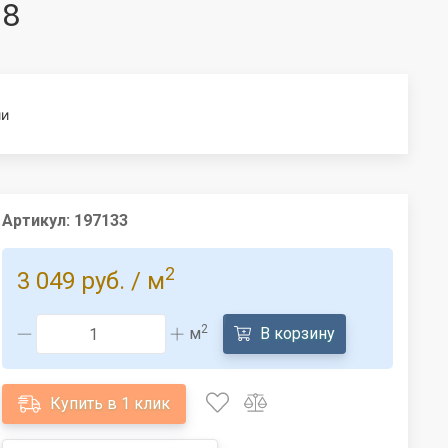
98
ии
Артикул:
197133
2
3 049 руб.
/ м
2
м
В корзину
Купить в 1 клик