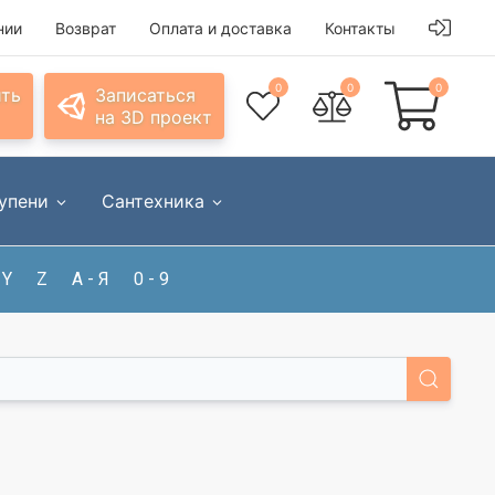
нии
Возврат
Оплата и доставка
Контакты
0
0
0
ить
Записаться
на 3D проект
упени
Сантехника
Y
Z
А - Я
0 - 9