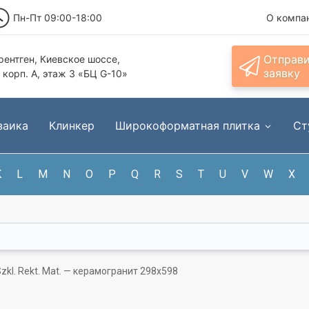
Пн-Пт 09:00-18:00
О компа
Отправ
ентген, Киевское шоссе,
заявку
, корп. А, этаж 3 «БЦ G-10»
заика
Клинкер
Широкоформатная плитка
Ст
K
L
M
N
O
P
Q
R
S
T
U
V
W
X
Szkl. Rekt. Mat. — керамогранит 298x598