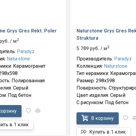
ne Grys Gres Rekt. Poler
Naturstone Grys Gres Rek
Struktura
2
 руб.
/ м
2
5 789 руб.
/ м
дитель:
Paradyz
ия:
Naturstone
Производитель:
Paradyz
мики: Керамогранит
Коллекция:
Naturstone
298x598
Тип керамики: Керамогра
ость: Полированная
Размер: 298x598
елия: Серый
Поверхность: Структурир
ом: Под бетон
Цвет изделия: Серый
С рисунком: Под бетон
корзину
В корзину
ить в 1 клик
Купить в 1 клик