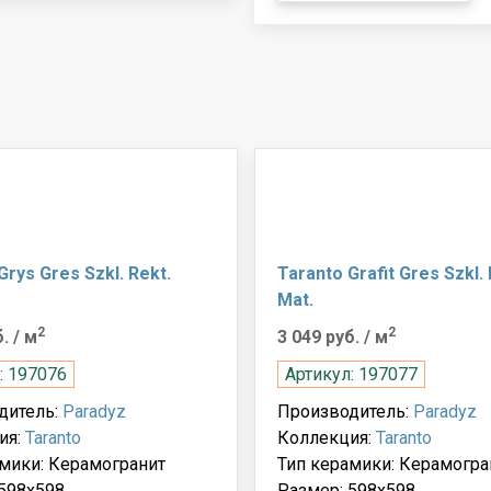
Grys Gres Szkl. Rekt.
Taranto Grafit Gres Szkl. 
Mat.
2
2
б.
/ м
3 049 руб.
/ м
: 197076
Артикул: 197077
дитель:
Paradyz
Производитель:
Paradyz
ия:
Taranto
Коллекция:
Taranto
мики: Керамогранит
Тип керамики: Керамогра
598x598
Размер: 598x598