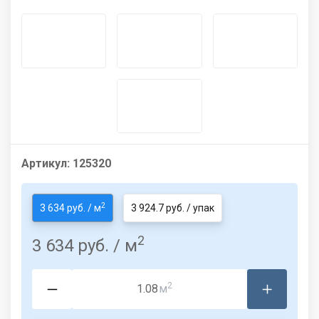
Артикул:
125320
2
3 634 руб. / м
3 924.7 руб. / упак
2
3 634 руб.
/ м
2
м