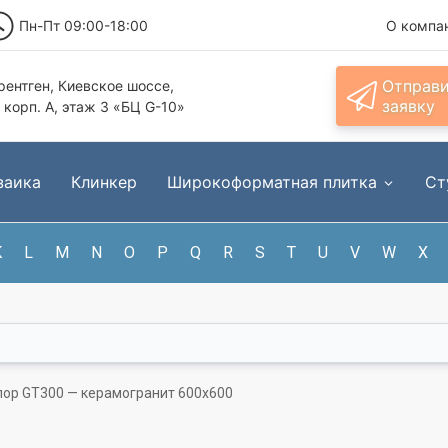
Пн-Пт 09:00-18:00
О компа
Отправ
ентген, Киевское шоссе,
заявку
, корп. А, этаж 3 «БЦ G-10»
заика
Клинкер
Широкоформатная плитка
Ст
K
L
M
N
O
P
Q
R
S
T
U
V
W
X
ор GT300 — керамогранит 600x600