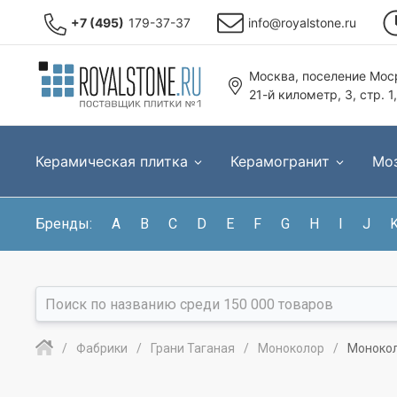
+7 (495)
179-37-37
info@royalstone.ru
Москва, поселение Моср
21-й километр, 3, стр. 1
Керамическая плитка
Керамогранит
Мо
Бренды:
A
B
C
D
E
F
G
H
I
J
Фабрики
Грани Таганая
Моноколор
Монокол