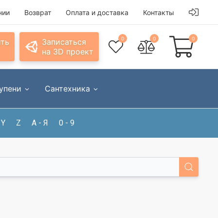
нии
Возврат
Оплата и доставка
Контакты
0
0
0
ить
Записаться
на 3D проект
упени
Сантехника
Y
Z
А - Я
0 - 9