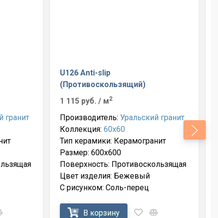
U126 Anti-slip
(Противоскользящий)
2
1 115 руб.
/ м
й гранит
Производитель:
Уральский гранит
Коллекция:
60x60
нит
Тип керамики: Керамогранит
Размер: 600x600
ользящая
Поверхность: Противоскользящая
Цвет изделия: Бежевый
С рисунком: Соль-перец
В корзину