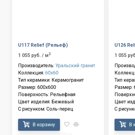
U117 Relief (Рельеф)
U126 Rel
2
1 055 руб.
/ м
1 055 ру
Производитель:
Уральский гранит
Произво
Коллекция:
60x60
Коллекц
Тип керамики: Керамогранит
Тип кера
Размер: 600x600
Размер: 
Поверхность: Рельефная
Поверхн
Цвет изделия: Бежевый
Цвет из
С рисунком: Соль-перец
С рисунк
В корзину
В 