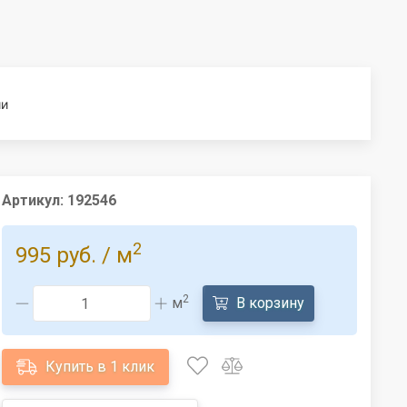
ии
Артикул:
192546
2
995 руб.
/ м
2
м
В корзину
Купить в 1 клик