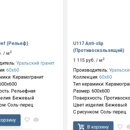
ief (Рельеф)
U117 Anti-slip
(Противоскользящий)
2
б.
/ м
2
1 115 руб.
/ м
дитель:
Уральский гранит
ия:
60x60
Производитель:
Уральски
мики: Керамогранит
Коллекция:
60x60
600x600
Тип керамики: Керамогра
ость: Рельефная
Размер: 600x600
делия: Бежевый
Поверхность: Противоск
ом: Соль-перец
Цвет изделия: Бежевый
С рисунком: Соль-перец
корзину
В корзину