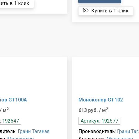
ить в 1 клик
Купить в 1 клик
лор GT100A
Моноколор GT102
2
2
/ м
613 руб.
/ м
: 192547
Артикул: 192577
дитель:
Грани Таганая
Производитель:
Грани Таг
ия:
Моноколор
Коллекция:
Моноколор