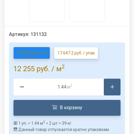
Артикул:
131132
2
12 255 руб. / м
17 647.2 руб. / упак
2
12 255 руб.
/ м
2
м
В корзину
2
1
уп. =
1.44
м
=
2
шт =
39
кг
Данный товар отпускается кратно упаковкам.