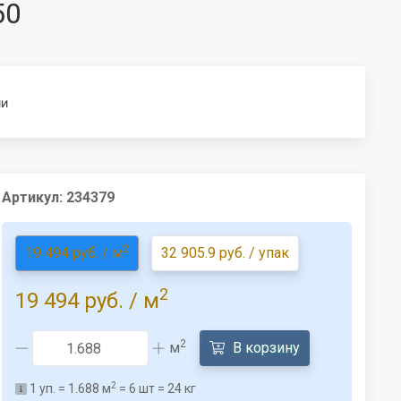
50
ии
Артикул:
234379
2
19 494 руб. / м
32 905.9 руб. / упак
2
19 494 руб.
/ м
2
м
В корзину
2
1
уп. =
1.688
м
=
6
шт =
24
кг