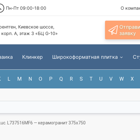
Пн-Пт 09:00-18:00
О компа
Отправ
ентген, Киевское шоссе,
заявку
, корп. А, этаж 3 «БЦ G-10»
заика
Клинкер
Широкоформатная плитка
Ст
K
L
M
N
O
P
Q
R
S
T
U
V
W
X
o Luc. L737516MF6 — керамогранит 375x750