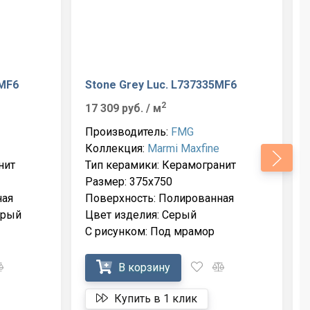
0MF6
Stone Grey Luc. L737335MF6
2
17 309 руб.
/ м
Производитель:
FMG
Коллекция:
Marmi Maxfine
нит
Тип керамики: Керамогранит
Размер: 375x750
ная
Поверхность: Полированная
ерый
Цвет изделия: Серый
С рисунком: Под мрамор
В корзину
Купить в 1 клик