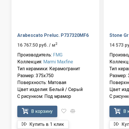
Arabescato Preluc. P737320MF6
Stone Gr
2
16 767.50 руб.
/ м
14 573 р
Производитель:
FMG
Произво
Коллекция:
Marmi Maxfine
Коллекц
Тип керамики: Керамогранит
Тип кера
Размер: 375x750
Размер: 
Поверхность: Матовая
Поверхно
Цвет изделия: Белый / Серый
Цвет изд
С рисунком: Под мрамор
С рисунк
В корзину
В 
Купить в 1 клик
Куп