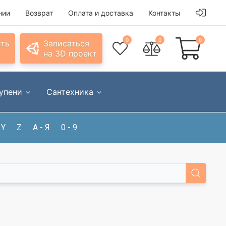
нии
Возврат
Оплата и доставка
Контакты
0
0
0
ить
Записаться
на 3D проект
упени
Сантехника
Y
Z
А - Я
0 - 9