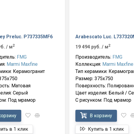
ey Preluc. P737335MF6
Arabescato Luc. L73732
2
2
уб.
/ м
19 494 руб.
/ м
дитель:
FMG
Производитель:
FMG
ия:
Marmi Maxfine
Коллекция:
Marmi Maxfine
мики: Керамогранит
Тип керамики: Керамогра
375x750
Размер: 375x750
сть: Матовая
Поверхность: Полирован
елия: Серый
Цвет изделия: Белый / С
ом: Под мрамор
С рисунком: Под мрамор
корзину
В корзину
ить в 1 клик
Купить в 1 клик