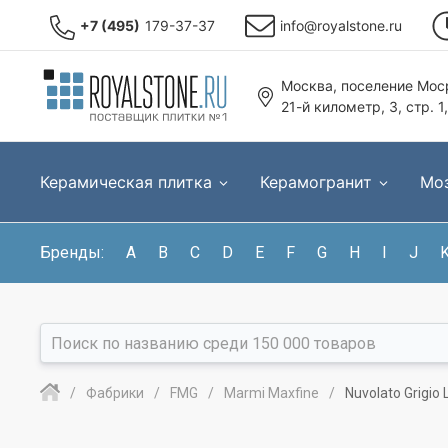
+7 (495)
179-37-37
info@royalstone.ru
Москва, поселение Моср
21-й километр, 3, стр. 1
Керамическая плитка
Керамогранит
Мо
Бренды:
A
B
C
D
E
F
G
H
I
J
Фабрики
FMG
Marmi Maxfine
Nuvolato Grigi