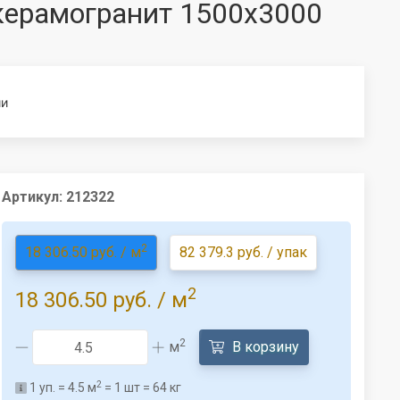
керамогранит 1500x3000
ии
Артикул:
212322
2
18 306.50 руб. / м
82 379.3 руб. / упак
2
18 306.50 руб.
/ м
2
м
В корзину
2
1
уп. =
4.5
м
=
1
шт =
64
кг