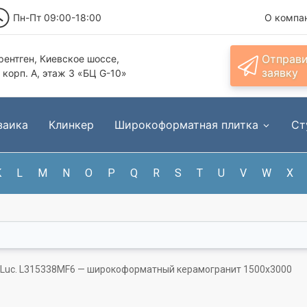
Пн-Пт 09:00-18:00
О компа
Отправ
ентген, Киевское шоссе,
заявку
, корп. А, этаж 3 «БЦ G-10»
заика
Клинкер
Широкоформатная плитка
Ст
K
L
M
N
O
P
Q
R
S
T
U
V
W
X
a Luc. L315338MF6 — широкоформатный керамогранит 1500x3000