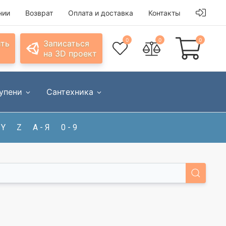
нии
Возврат
Оплата и доставка
Контакты
0
0
0
ить
Записаться
на 3D проект
упени
Сантехника
Y
Z
А - Я
0 - 9