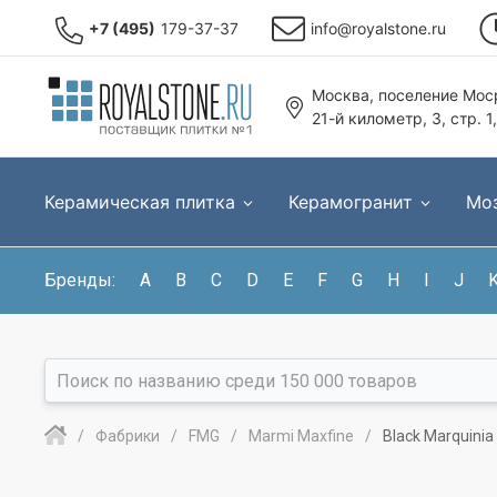
+7 (495)
179-37-37
info@royalstone.ru
Москва, поселение Моср
21-й километр, 3, стр. 1
Керамическая плитка
Керамогранит
Мо
Бренды:
A
B
C
D
E
F
G
H
I
J
Фабрики
FMG
Marmi Maxfine
Black Marquini