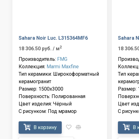
Sahara Noir Luc. L315364MF6
Sahara N
2
18 306.50 руб.
/ м
18 306.5
Производитель:
FMG
Произво
Коллекция:
Marmi Maxfine
Коллекц
Тип керамики: Широкоформатный
Тип кер
керамогранит
керамог
Размер: 1500x3000
Размер: 
Поверхность: Полированная
Поверхно
Цвет изделия: Чёрный
Цвет из
С рисунком: Под мрамор
С рисунк
В корзину
В 