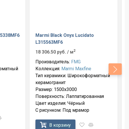
315338MF6
Marmi Black Onyx Lucidato
L315563MF6
2
18 306.50 руб.
/ м
Производитель:
FMG
рматный
Коллекция:
Marmi Maxfine
Тип керамики: Широкоформатный
керамогранит
Размер: 1500x3000
Поверхность: Лаппатированная
Цвет изделия: Чёрный
С рисунком: Под мрамор
В корзину