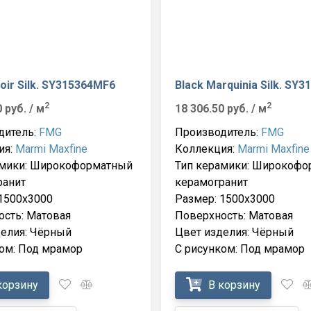
oir Silk. SY315364MF6
Black Marquinia Silk. SY
2
2
0 руб.
/ м
18 306.50 руб.
/ м
дитель:
FMG
Производитель:
FMG
ия:
Marmi Maxfine
Коллекция:
Marmi Maxfine
амики: Широкоформатный
Тип керамики: Широкофо
ранит
керамогранит
1500x3000
Размер: 1500x3000
сть: Матовая
Поверхность: Матовая
делия: Чёрный
Цвет изделия: Чёрный
ом: Под мрамор
С рисунком: Под мрамор
корзину
В корзину