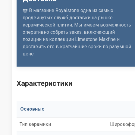
В магазине Royalstone одна из самых
продвинутых служб доставки на рынке
керамической плитки. Мы имеем возможность
оперативно собрать заказ, включающий
позиции из коллекции Limestone Maxfine и
доставить его в кратчайшие сроки по разумной
цене.
Характеристики
Основные
Тип керамики
Широкофор