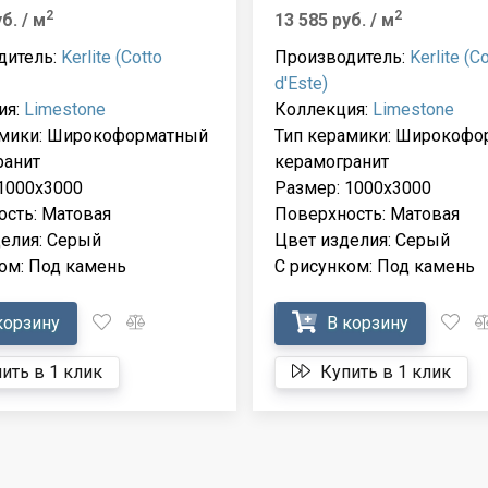
2
2
уб.
/ м
13 585 руб.
/ м
дитель:
Kerlite (Cotto
Производитель:
Kerlite (C
d'Este)
ия:
Limestone
Коллекция:
Limestone
амики: Широкоформатный
Тип керамики: Широкофо
ранит
керамогранит
1000x3000
Размер: 1000x3000
сть: Матовая
Поверхность: Матовая
елия: Серый
Цвет изделия: Серый
ом: Под камень
С рисунком: Под камень
корзину
В корзину
ить в 1 клик
Купить в 1 клик