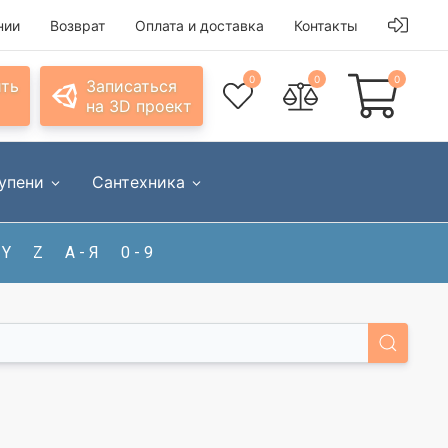
нии
Возврат
Оплата и доставка
Контакты
0
0
0
ить
Записаться
на 3D проект
упени
Сантехника
Y
Z
А - Я
0 - 9