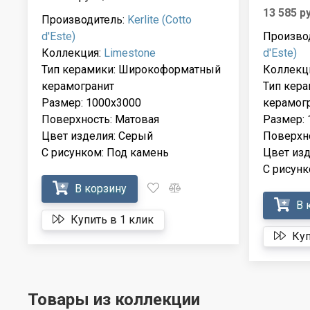
13 585 р
Производитель:
Kerlite (Cotto
d'Este)
Произво
Коллекция:
Limestone
d'Este)
Тип керамики: Широкоформатный
Коллекц
керамогранит
Тип кер
Размер: 1000x3000
керамог
Поверхность: Матовая
Размер: 
Цвет изделия: Серый
Поверхно
С рисунком: Под камень
Цвет изд
С рисунк
В корзину
В 
Купить в 1 клик
Куп
Товары из коллекции