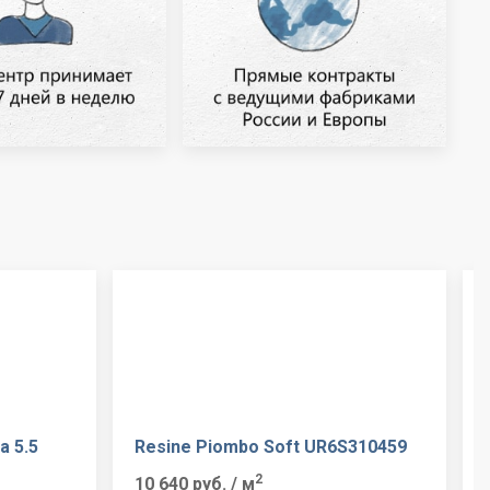
а 5.5
Resine Piombo Soft UR6S310459
2
10 640 руб.
/ м