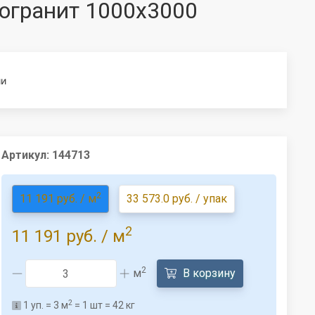
огранит 1000x3000
ии
Артикул:
144713
2
11 191 руб. / м
33 573.0 руб. / упак
2
11 191 руб.
/ м
2
м
В корзину
2
1
уп. =
3
м
=
1
шт =
42
кг