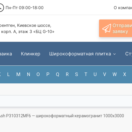
Пн-Пт 09:00-18:00
О компа
Отправ
ентген, Киевское шоссе,
заявку
, корп. А, этаж 3 «БЦ G-10»
заика
Клинкер
Широкоформатная плитка
Ст
K
L
M
N
O
P
Q
R
S
T
U
V
W
X
Ash P310312MF6 — широкоформатный керамогранит 1000x3000