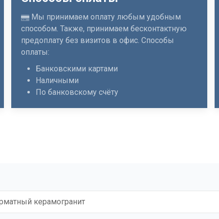
Мы принимаем оплату любым удобным
способом. Также, принимаем бесконтактную
предоплату без визитов в офис. Способы
оплаты:
Банковскими картами
Наличными
По банковскому счёту
матный керамогранит