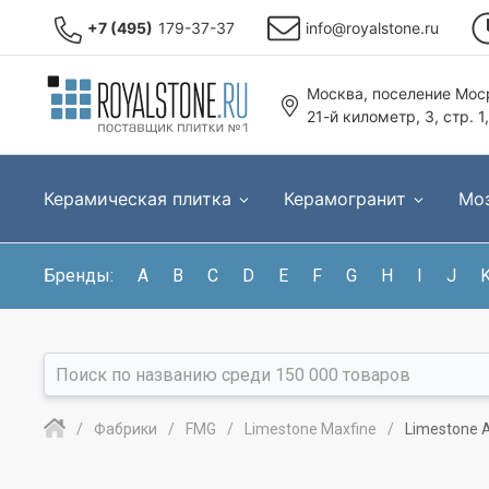
+7 (495)
179-37-37
info@royalstone.ru
Москва, поселение Моср
21-й километр, 3, стр. 1
Керамическая плитка
Керамогранит
Мо
Бренды:
A
B
C
D
E
F
G
H
I
J
Фабрики
FMG
Limestone Maxfine
Limestone 