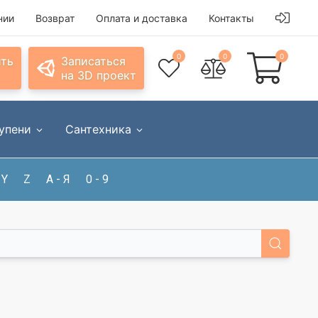
нии
Возврат
Оплата и доставка
Контакты
0
0
0
ить
Записаться
на 3D проект
упени
Сантехника
Y
Z
А - Я
0 - 9