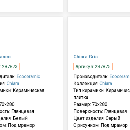
lanco
Chiara Gris
: 287873
Артикул: 287875
дитель:
Ecoceramic
Производитель:
Ecoceram
ия:
Chiara
Коллекция:
Chiara
амики: Керамическая
Тип керамики: Керамичес
плитка
70x280
Размер: 70x280
сть: Глянцевая
Поверхность: Глянцевая
делия: Белый
Цвет изделия: Серый
ком: Под мрамор
С рисунком: Под мрамор