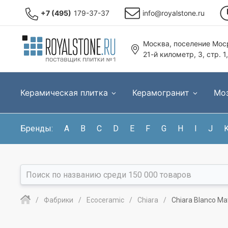
+7 (495)
179-37-37
info@royalstone.ru
Москва, поселение Моср
21-й километр, 3, стр. 1
Керамическая плитка
Керамогранит
Мо
Бренды:
A
B
C
D
E
F
G
H
I
J
Фабрики
Ecoceramic
Chiara
Chiara Blanco M