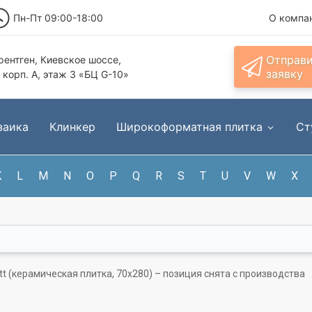
Пн-Пт 09:00-18:00
О компа
Отправ
ентген, Киевское шоссе,
заявку
, корп. А, этаж 3 «БЦ G-10»
заика
Клинкер
Широкоформатная плитка
Ст
K
L
M
N
O
P
Q
R
S
T
U
V
W
X
att (керамическая плитка, 70x280) – позиция снята с производства