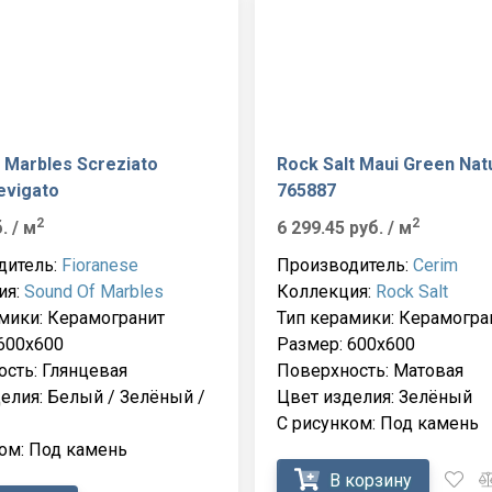
 Marbles Screziato
Rock Salt Maui Green Nat
evigato
765887
2
2
б.
/ м
6 299.45 руб.
/ м
дитель:
Fioranese
Производитель:
Cerim
ия:
Sound Of Marbles
Коллекция:
Rock Salt
мики: Керамогранит
Тип керамики: Керамогра
600x600
Размер: 600x600
сть: Глянцевая
Поверхность: Матовая
елия: Белый / Зелёный /
Цвет изделия: Зелёный
С рисунком: Под камень
ом: Под камень
В корзину