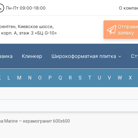
Пн-Пт 09:00-18:00
О компа
Отправ
ентген, Киевское шоссе,
заявку
, корп. А, этаж 3 «БЦ G-10»
заика
Клинкер
Широкоформатная плитка
Ст
K
L
M
N
O
P
Q
R
S
T
U
V
W
X
tina Marine — керамогранит 600x600