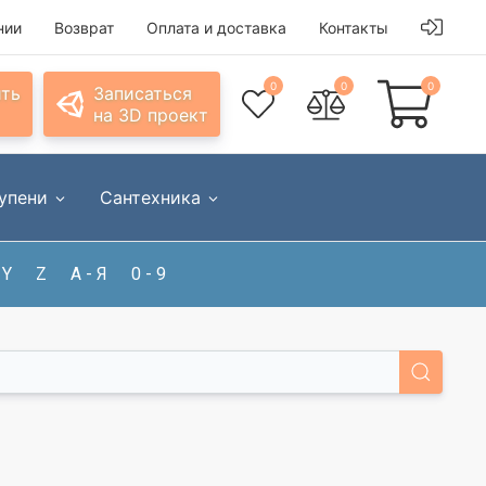
нии
Возврат
Оплата и доставка
Контакты
0
0
0
ить
Записаться
на 3D проект
упени
Сантехника
Y
Z
А - Я
0 - 9