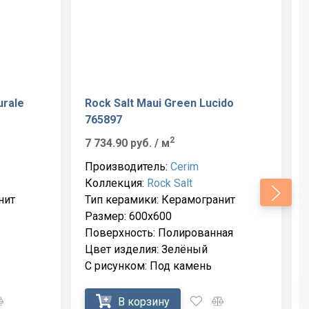
urale
Rock Salt Maui Green Lucido
765897
2
7 734.90 руб.
/ м
Производитель:
Cerim
Коллекция:
Rock Salt
нит
Тип керамики: Керамогранит
Размер: 600x600
Поверхность: Полированная
Цвет изделия: Зелёный
С рисунком: Под камень
В корзину