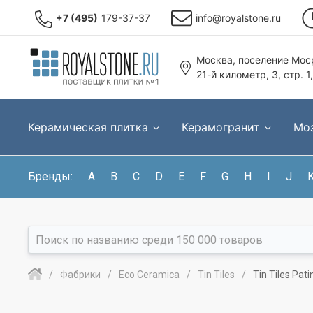
+7 (495)
179-37-37
info@royalstone.ru
Москва, поселение Моср
21-й километр, 3, стр. 1
Керамическая плитка
Керамогранит
Мо
Бренды:
A
B
C
D
E
F
G
H
I
J
Фабрики
Eco Ceramica
Tin Tiles
Tin Tiles Pa