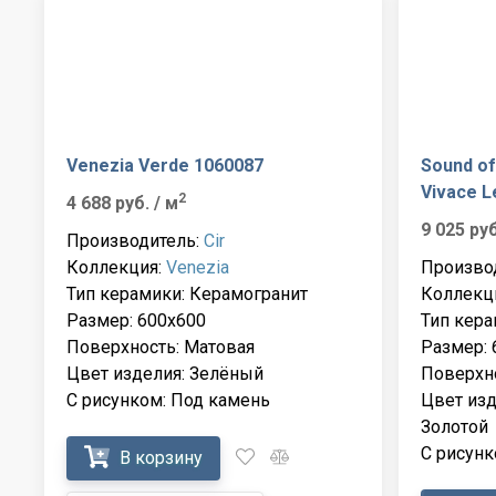
Venezia Verde 1060087
Sound of
Vivace L
2
4 688 руб.
/ м
9 025 ру
Производитель:
Cir
Коллекция:
Venezia
Произво
Тип керамики: Керамогранит
Коллекц
Размер: 600x600
Тип кера
Поверхность: Матовая
Размер: 
Цвет изделия: Зелёный
Поверхно
С рисунком: Под камень
Цвет изд
Золотой
С рисунк
В корзину