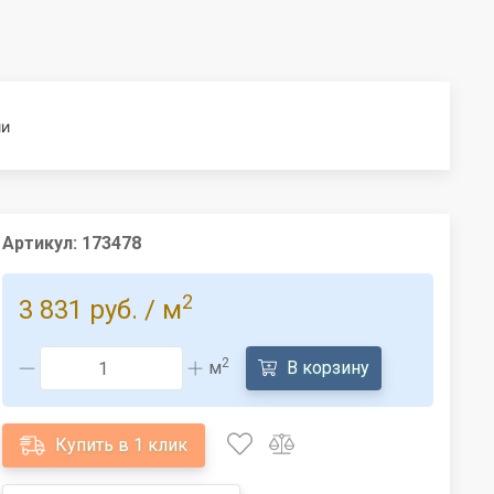
ии
Артикул:
173478
2
3 831 руб.
/ м
2
м
В корзину
Купить в 1 клик