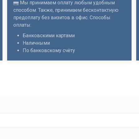
Мы принимаем оплату любым удобным
способом. Также, принимаем бесконтактную
предоплату без визитов в офис. Способы
оплаты:
Банковскими картами
Наличными
По банковскому счёту