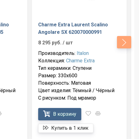
lino
Charme Extra Laurent Scalino
85
Angolare SX 620070000991
8 295 руб.
/ шт
Производитель:
Italon
Коллекция:
Charme Extra
Тип керамики: Ступени
Размер: 330x600
Поверхность: Матовая
Чёрный
Цвет изделия: Тёмный / Чёрный
С рисунком: Под мрамор
В корзину
Купить в 1 клик