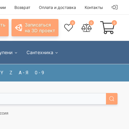
нии
Возврат
Оплата и доставка
Контакты
0
0
0
ить
Записаться
на 3D проект
упени
Сантехника
Y
Z
А - Я
0 - 9
оссия