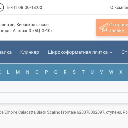
Пн-Пт 09:00-18:00
О компа
Отправ
ентген, Киевское шоссе,
заявку
, корп. А, этаж 3 «БЦ G-10»
заика
Клинкер
Широкоформатная плитка
Ст
K
L
M
N
O
P
Q
R
S
T
U
V
W
X
de Empire Calacatta Black Scalino Frontale 620070002097, ступени, Р