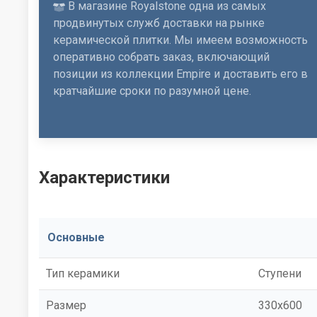
В магазине Royalstone одна из самых
продвинутых служб доставки на рынке
керамической плитки. Мы имеем возможность
оперативно собрать заказ, включающий
позиции из коллекции Empire и доставить его в
кратчайшие сроки по разумной цене.
Характеристики
Основные
Тип керамики
Ступени
Размер
330x600