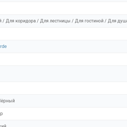
 / Для коридора / Для лестницы / Для гостиной / Для душ
orde
Чёрный
ор
кий