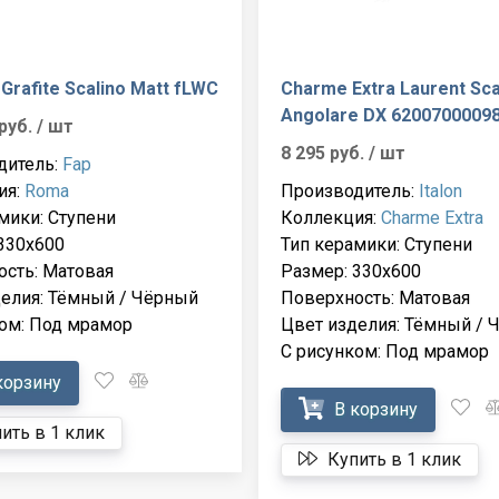
Grafite Scalino Matt fLWC
Charme Extra Laurent Sca
Angolare DX 6200700009
 руб.
/ шт
8 295 руб.
/ шт
дитель:
Fap
ия:
Roma
Производитель:
Italon
мики: Ступени
Коллекция:
Charme Extra
330x600
Тип керамики: Ступени
сть: Матовая
Размер: 330x600
елия: Тёмный / Чёрный
Поверхность: Матовая
ом: Под мрамор
Цвет изделия: Тёмный / 
С рисунком: Под мрамор
корзину
В корзину
ить в 1 клик
Купить в 1 клик