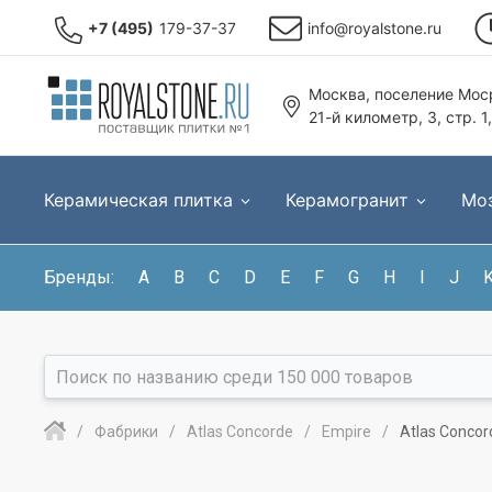
+7 (495)
179-37-37
info@royalstone.ru
Москва, поселение Моср
21-й километр, 3, стр. 1
Керамическая плитка
Керамогранит
Мо
Бренды:
A
B
C
D
E
F
G
H
I
J
Фабрики
Atlas Concorde
Empire
Atlas Concor