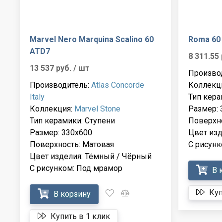
Marvel Nero Marquina Scalino 60
Roma 60 
ATD7
8 311.55
13 537 руб.
/ шт
Произво
Производитель:
Atlas Concorde
Коллекц
Italy
Тип кера
Коллекция:
Marvel Stone
Размер: 
Тип керамики: Ступени
Поверхно
Размер: 330x600
Цвет изд
Поверхность: Матовая
С рисунк
Цвет изделия: Тёмный / Чёрный
С рисунком: Под мрамор
В 
Куп
В корзину
Купить в 1 клик