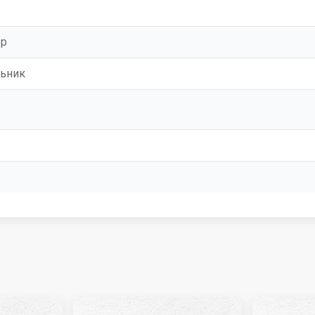
ор
ьник