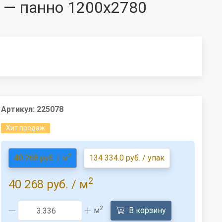
M — панно 1200x2780
Артикул:
225078
Хит продаж
2
40 268 руб. / м
134 334.0 руб. / упак
2
40 268 руб.
/ м
2
м
В корзину