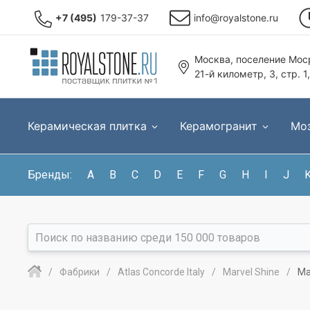
+7 (495)
179-37-37
info@royalstone.ru
Москва, поселение Моср
21-й километр, 3, стр. 1
Керамическая плитка
Керамогранит
Мо
Бренды:
A
B
C
D
E
F
G
H
I
J
Фабрики
Atlas Concorde Italy
Marvel Shine
Ma