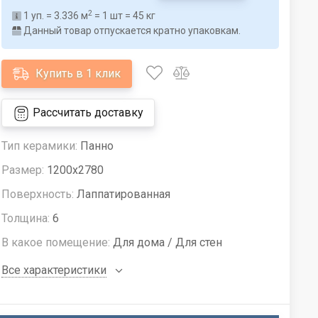
2
1
уп. =
3.336
м
=
1
шт =
45
кг
Данный товар отпускается кратно упаковкам.
Купить в 1 клик
Рассчитать доставку
Тип керамики:
Панно
Размер:
1200x2780
Поверхность:
Лаппатированная
Толщина:
6
В какое помещение:
Для дома / Для стен
Все характеристики