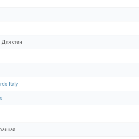
 Для стен
rde Italy
ne
ванная