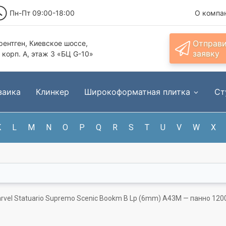
Пн-Пт 09:00-18:00
О компа
Отправ
ентген, Киевское шоссе,
заявку
, корп. А, этаж 3 «БЦ G-10»
заика
Клинкер
Широкоформатная плитка
Ст
K
L
M
N
O
P
Q
R
S
T
U
V
W
X
rvel Statuario Supremo Scenic Bookm B Lp (6mm) A43M — панно 120