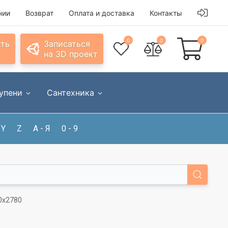
нии
Возврат
Оплата и доставка
Контакты
0
0
0
ить
Записаться
на 3D проект
упени
Сантехника
Y
Z
А - Я
0 - 9
0x2780