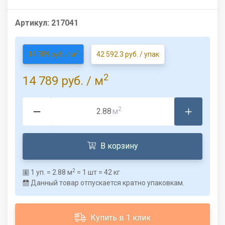
Артикул:
217041
2
14 789 руб. / м
42 592.3 руб. / упак
2
14 789 руб.
/ м
2
м
В корзину
2
1
уп. =
2.88
м
=
1
шт =
42
кг
Данный товар отпускается кратно упаковкам.
Купить в 1 клик