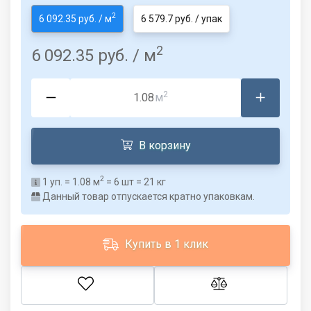
2
6 092.35 руб. / м
6 579.7 руб. / упак
2
6 092.35 руб.
/ м
2
м
В корзину
2
1
уп. =
1.08
м
=
6
шт =
21
кг
Данный товар отпускается кратно упаковкам.
Купить в 1 клик